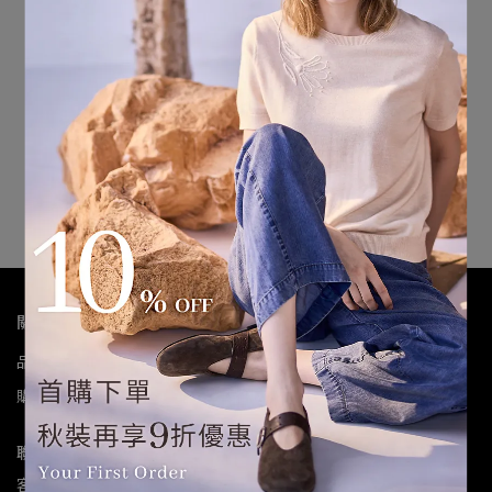
輕量羽絨背心式外套
NT$3,340
NT$6,680
加入購物車
關於我們
品牌故事
商品查詢
門市資訊
會員專區
常見問題
我的帳戶
購物說明
隱私政策
聯絡我們
聯絡資訊
客服專線：02-2523-4655