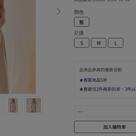
顏色
藍
尺碼
S
M
L
此商品參與的優惠活動
★春夏商品5折
★春夏任2件再享85折、3件
加入購物車