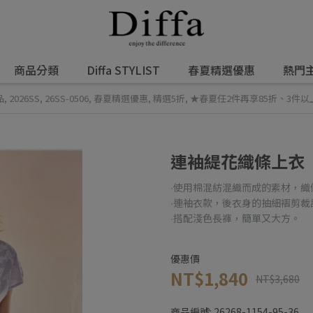
商品分類
Diffa STYLIST
春夏精選優惠
熱門
品
,
2026SS
,
26SS-0506
,
春夏精選優惠
,
精選5折
,
★春夏任2件再享85折、3件以
連袖緹花織條上衣
∙使用棉混紡混織而成的素材，
∙連袖衣款，後衣身的抽細褶剪裁
∙搭配淺色長褲，簡單又大方。
優惠價
NT$1,840
NT$3,680
商品編號:
26268-1154-95-36