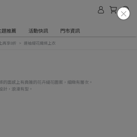
主題推薦
活動快訊
門市資訊
上再享8折
連袖緹花織條上衣
織條的面感上有典雅的花卉緹花圖案，細緻有層次。
設計，浪漫有型。