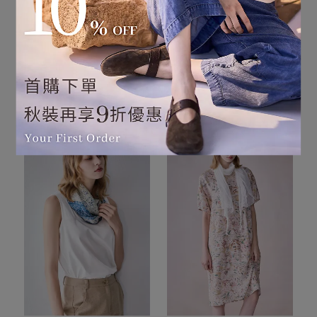
Diffa STYLIST期間限定任選
優惠
Diffa STYLIST葉子鏤空刺
蕾絲拼接下襬背心針織衫
繡蓋袖上衣
NT$3,942
NT$4,380
NT$2,322
NT$2,580
加入購物車
加入購物車