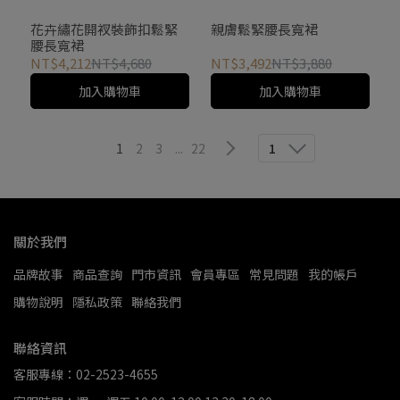
花卉繡花開衩裝飾扣鬆緊
親膚鬆緊腰長寬裙
腰長寬裙
NT$4,212
NT$4,680
NT$3,492
NT$3,880
加入購物車
加入購物車
1
2
3
...
22
1
關於我們
品牌故事
商品查詢
門市資訊
會員專區
常見問題
我的帳戶
購物說明
隱私政策
聯絡我們
聯絡資訊
客服專線：02-2523-4655